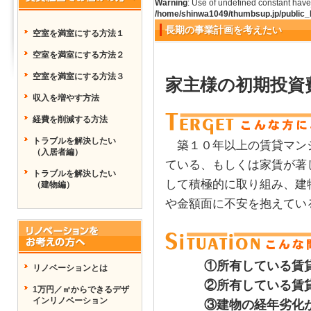
Warning
: Use of undefined constant have_
/home/shinwa1049/thumbsup.jp/public_
長期の事業計画を考えたい
空室を満室にする方法１
空室を満室にする方法２
空室を満室にする方法３
家主様の初期投資
収入を増やす方法
経費を削減する方法
トラブルを解決したい
築１０年以上の賃貸マンシ
（入居者編）
ている、もしくは家賃が著
トラブルを解決したい
して積極的に取り組み、建
（建物編）
や金額面に不安を抱えてい
①所有している賃貸
リノベーションとは
②所有している賃貸
1万円／㎡からできるデザ
インリノベーション
③建物の経年劣化が