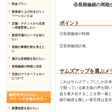
料金プラン
④長期修繕の周期が
家賃借り上げ付きのリノ
ベーションとは
ポイント
店舗・テナントから住居
へ用途変更したい
①長期修繕の時期
賃貸市場のニーズを知り
たい
②長期修繕計画
長期の事業計画を考えた
い
適正な投資額を知りたい
長期修繕の時期と目安
サムズアップを選ぶメ
充実のアフターフォロー
について
これはサムズアップにしか出来
で困っている家主様の声を聞い
益を最大化することを第一義と
銀行融資も難しい家主様は是非
耐震強度を知りたい