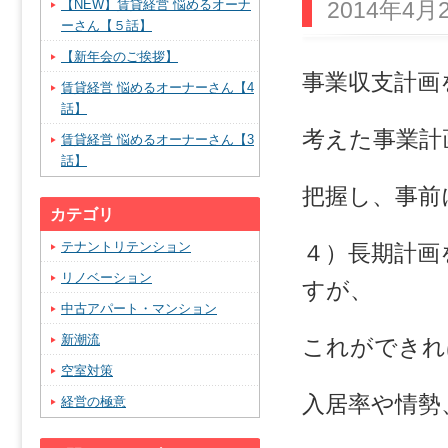
【NEW】賃貸経営 悩めるオーナ
2014年4月2
ーさん【５話】
【新年会のご挨拶】
事業収支計画
賃貸経営 悩めるオーナーさん【4
話】
考えた事業計
賃貸経営 悩めるオーナーさん【3
話】
把握し、事前
カテゴリ
テナントリテンション
４）長期計画
リノベーション
すが、
中古アパート・マンション
新潮流
これができれ
空室対策
入居率や情勢
経営の極意